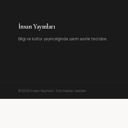
İnsan Yayınları
Bilgi ve kültür yayıncılığında yarım asırlık tecrübe.
©
2026
İnsan Yayınları
. Tüm hakları saklıdır.