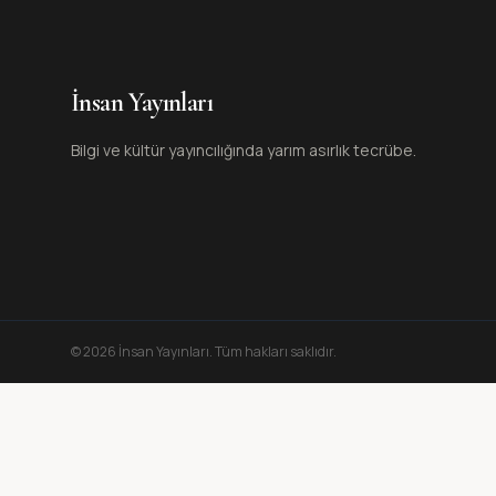
İnsan Yayınları
Bilgi ve kültür yayıncılığında yarım asırlık tecrübe.
©
2026
İnsan Yayınları
. Tüm hakları saklıdır.