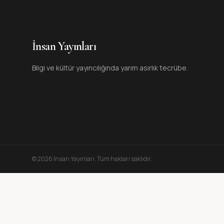
İnsan Yayınları
Bilgi ve kültür yayıncılığında yarım asırlık tecrübe.
©
2026
İnsan Yayınları
. Tüm hakları saklıdır.