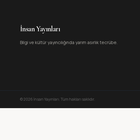
İnsan Yayınları
Bilgi ve kültür yayıncılığında yarım asırlık tecrübe.
©
2026
İnsan Yayınları
. Tüm hakları saklıdır.