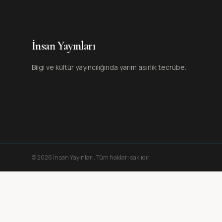
İnsan Yayınları
Bilgi ve kültür yayıncılığında yarım asırlık tecrübe.
©
2026
İnsan Yayınları
. Tüm hakları saklıdır.