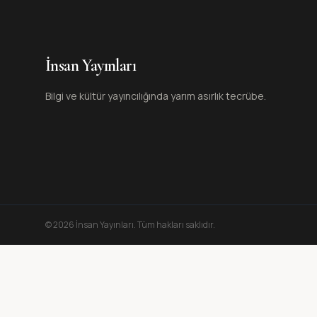
İnsan Yayınları
Bilgi ve kültür yayıncılığında yarım asırlık tecrübe.
©
2026
İnsan Yayınları
. Tüm hakları saklıdır.