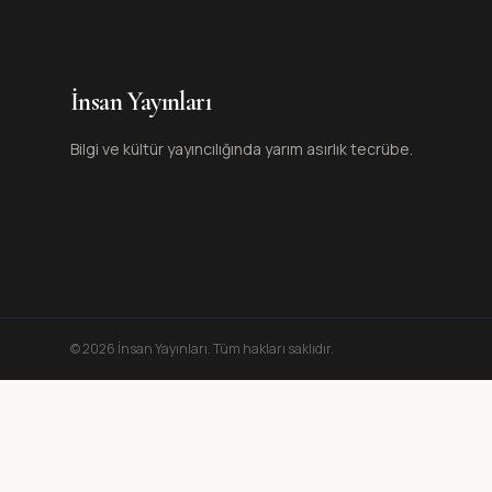
İnsan Yayınları
Bilgi ve kültür yayıncılığında yarım asırlık tecrübe.
©
2026
İnsan Yayınları
. Tüm hakları saklıdır.